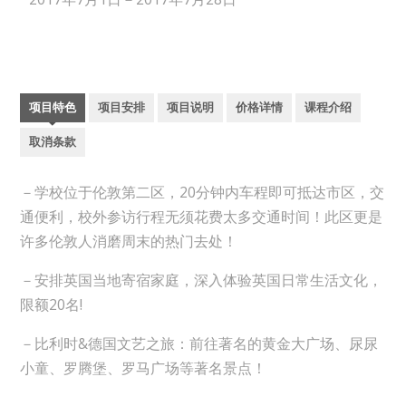
项目特色
项目安排
项目说明
价格详情
课程介绍
取消条款
－学校位于伦敦第二区，20分钟内车程即可抵达市区，交
通便利，校外参访行程无须花费太多交通时间！此区更是
许多伦敦人消磨周末的热门去处！
－安排英国当地寄宿家庭，深入体验英国日常生活文化，
限额20名!
－比利时&德国文艺之旅：前往著名的黄金大广场、尿尿
小童、罗腾堡、罗马广场等著名景点！